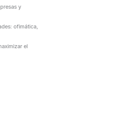
presas y
des: ofimática,
aximizar el
licita presupuesto para hardware informático en Mál
dware para empresas: ordenadores, servidores, sistem