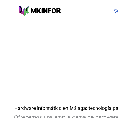
Ir
S
al
contenido
Hardware informático en Málaga: tecnología pa
Ofrecemos una amplia gama de hardware 