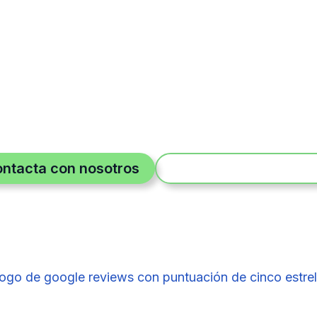
fraestructura tecnológica sea eficiente, segura y escala
rca de los servicios de mantenimiento informático qu
ramiento personalizado en Málaga para elegir el h
tu negocio.
ntacta con nosotros
Contacta por Whats