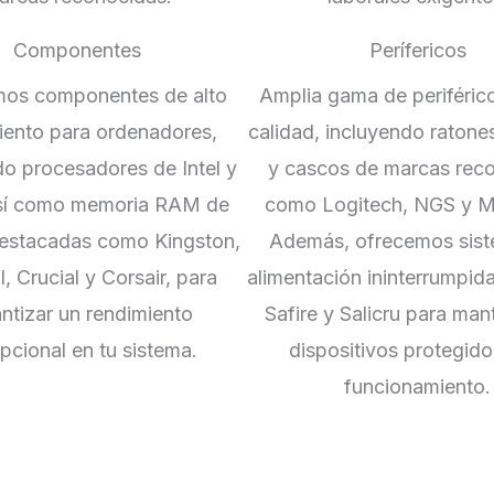
Componentes
Perífericos
os componentes de alto
Amplia gama de periférico
iento para ordenadores,
calidad, incluyendo ratone
do procesadores de Intel y
y cascos de marcas rec
sí como memoria RAM de
como Logitech, NGS y Mi
estacadas como Kingston,
Además, ofrecemos sis
l, Crucial y Corsair, para
alimentación ininterrumpid
ntizar un rendimiento
Safire y Salicru para man
pcional en tu sistema.
dispositivos protegido
funcionamiento.