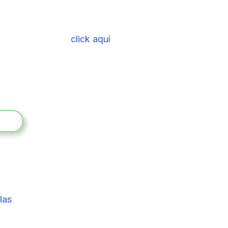
ble
e ofrecemos haga
click aquí
ardware que mejor se adapta a las necesidades de
App