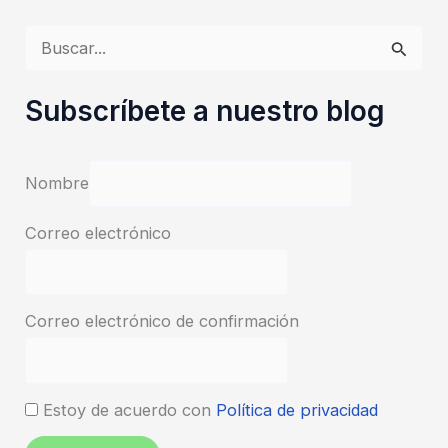
no
llega
B
u
s
Subscríbete a nuestro blog
c
a
Nombre
r
p
Correo electrónico
o
r
Correo electrónico de confirmación
:
Estoy de acuerdo con
Política de privacidad