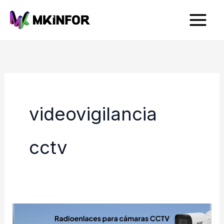
Ir
al
contenido
videovigilancia
cctv