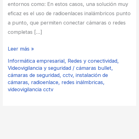
entornos como: En estos casos, una solución muy
eficaz es el uso de radioenlaces inalámbricos punto
a punto, que permiten conectar cámaras o redes
completas […]
Radioenlaces
Leer más »
para
Informática empresarial
,
Redes y conectividad
,
cámaras
Videovigilancia y seguridad
/
cámaras bullet
,
cámaras de seguridad
,
cctv
,
instalación de
de
cámaras
,
radioenlace
,
redes inálmbricas
,
videovigilancia:
videovigilancia cctv
la
solución
cuando
el
cable